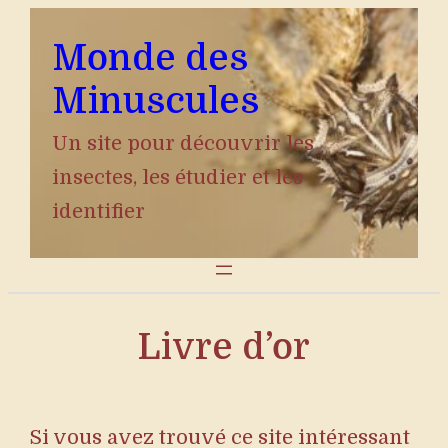
Aller
Monde des
au
contenu
Minuscules
Un site pour découvrir les
insectes, les étudier et les
identifier
Livre d’or
Si vous avez trouvé ce site intéressant