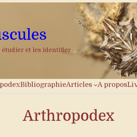
scules
étudier et les identifier
opodex
Bibliographie
Articles
A propos
Li
Arthropodex