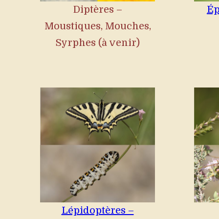
Diptères –
Ép
Moustiques, Mouches,
Syrphes (à venir)
Lépidoptères –