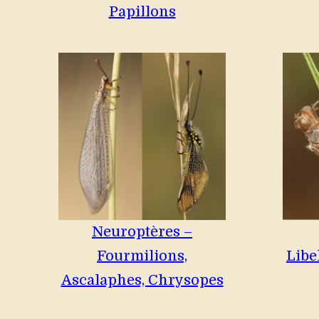
Papillons
Neuroptères –
Fourmilions,
Libe
Ascalaphes, Chrysopes