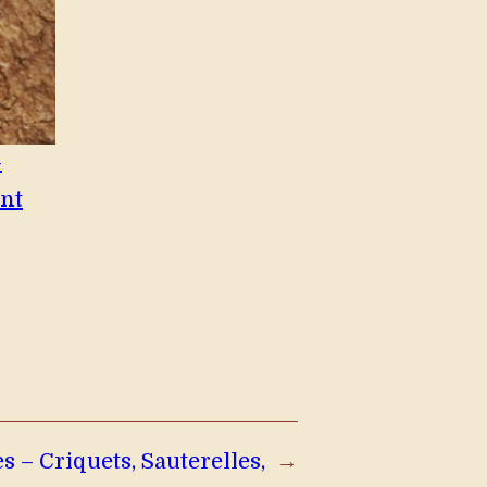
–
ent
s – Criquets, Sauterelles,
→