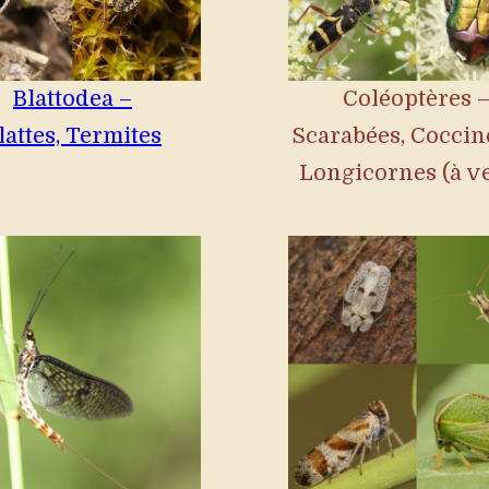
Blattodea –
Coléoptères 
lattes, Termites
Scarabées, Coccine
Longicornes (à v