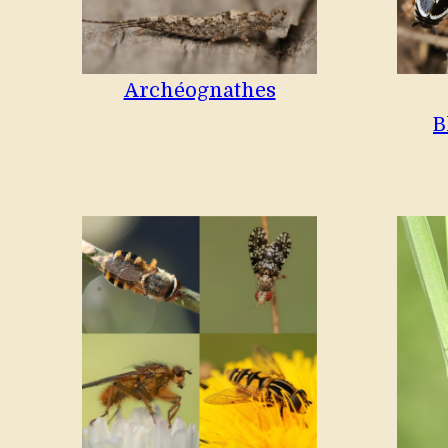
Archéognathes
B