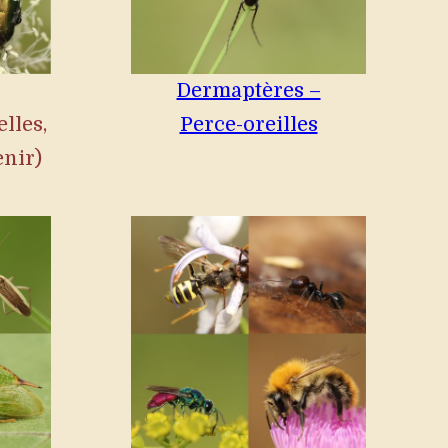
–
Dermaptères –
lles,
Perce-oreilles
enir)