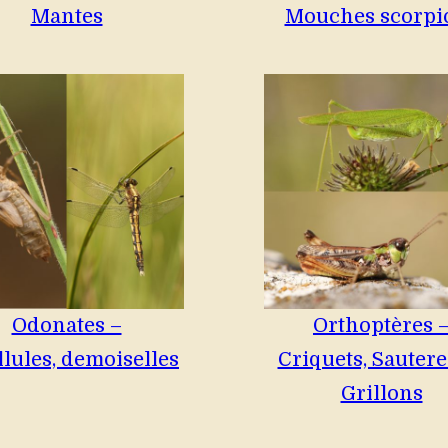
Mantes
Mouches scorpi
Odonates –
Orthoptères 
llules, demoiselles
Criquets, Sauterel
Grillons