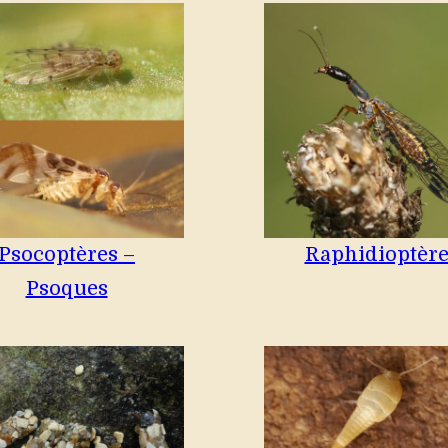
Psocoptères –
Raphidioptère
Psoques