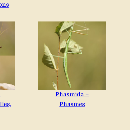
ons
–
Phasmida –
les,
Phasmes