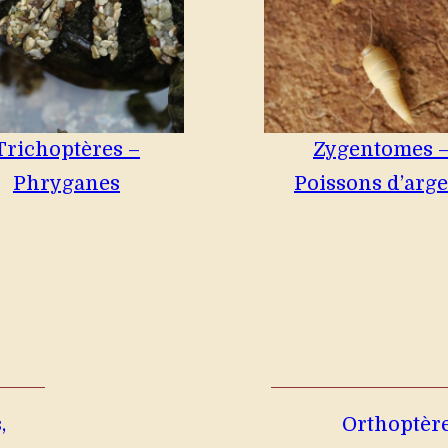
Trichoptères –
Zygentomes 
Phryganes
Poissons d’arg
,
Orthoptère