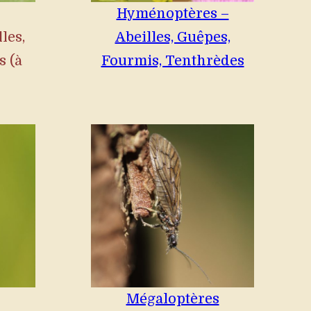
Hyménoptères –
les,
Abeilles, Guêpes,
s (à
Fourmis, Tenthrèdes
Mégaloptères