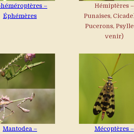
héméroptères –
Hémiptères –
Éphémères
Punaises, Cicadel
Pucerons, Psylle
venir)
Mantodea –
Mécoptères –