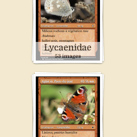
Lycaenidae
53 images