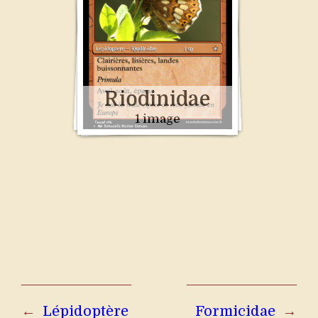
Riodinidae
1 image
←
Lépidoptère
Formicidae
→