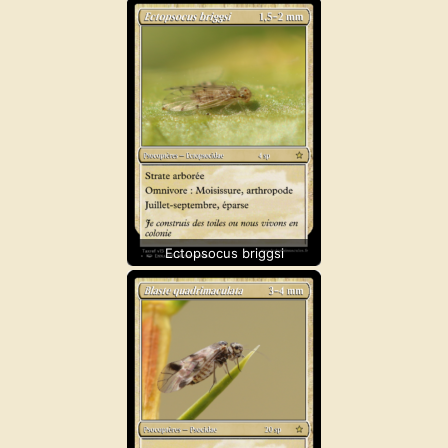
Ectopsocus briggsi