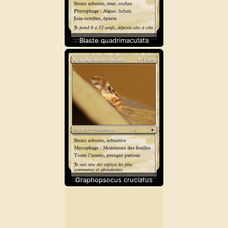
Blaste quadrimaculata
Graphopsocus cruciatus