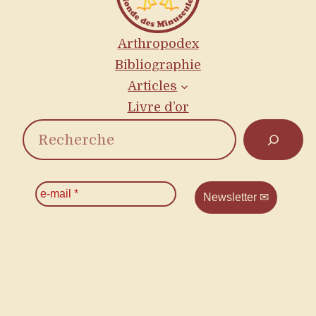
Arthropodex
Bibliographie
Articles
Livre d’or
R
e
c
e
-
h
m
a
e
i
l
r
*
c
h