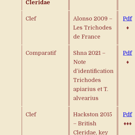
Cleridae
Clef
Alonso 2009 –
Pdf
Les
Trichodes
♦
de France
Comparatif
Shna 2021 –
Pdf
Note
♦
d’identification
Trichodes
apiarius
et
T.
alvearius
Clef
Hackston 2015
Pdf
– British
♦♦♦
Cleridae, key