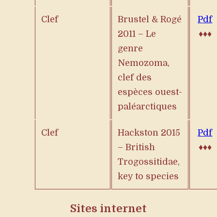
Clef
Brustel & Rogé
Pdf
2011 – Le
♦♦♦
genre
Nemozoma
,
clef des
espèces ouest-
paléarctiques
Clef
Hackston 2015
Pdf
– British
♦♦♦
Trogossitidae,
key to species
Sites internet