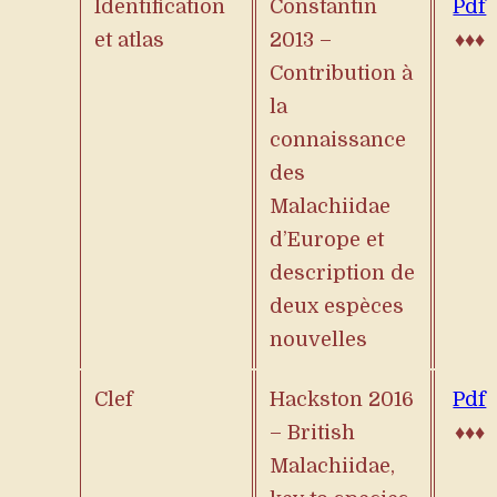
Identification
Constantin
Pdf
et atlas
2013 –
♦♦♦
Contribution à
la
connaissance
des
Malachiidae
d’Europe et
description de
deux espèces
nouvelles
Clef
Hackston 2016
Pdf
– British
♦♦♦
Malachiidae,