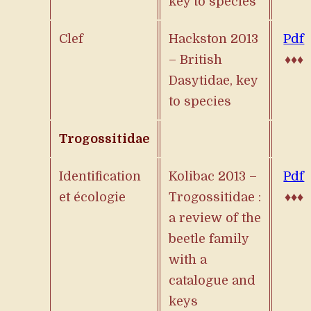
key to species
Clef
Hackston 2013
Pdf
– British
♦♦♦
Dasytidae, key
to species
Trogossitidae
Identification
Kolibac 2013 –
Pdf
et écologie
Trogossitidae :
♦♦♦
a review of the
beetle family
with a
catalogue and
keys