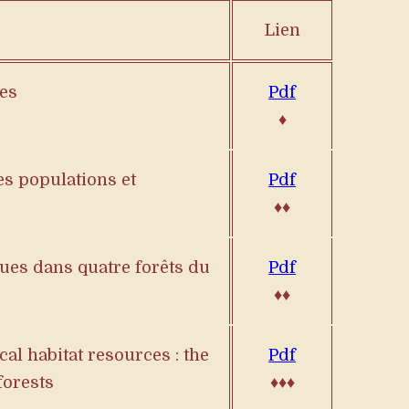
Lien
les
Pdf
♦
es populations et
Pdf
♦♦
ues dans quatre forêts du
Pdf
♦♦
cal habitat resources : the
Pdf
forests
♦♦♦