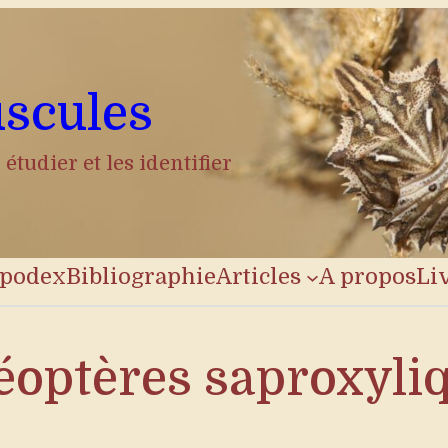
scules
étudier et les identifier
opodex
Bibliographie
Articles
A propos
Li
éoptères saproxyli