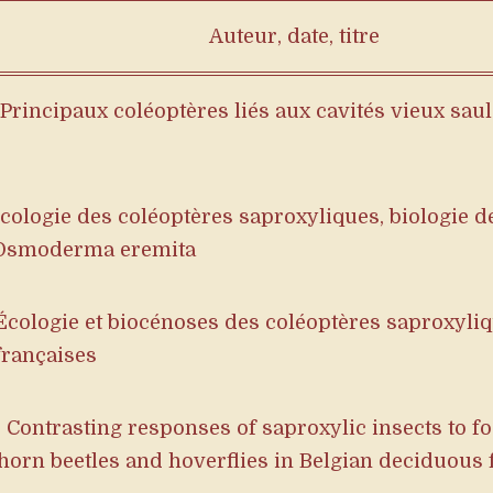
Auteur, date, titre
 Principaux coléoptères liés aux cavités vieux sau
ologie des coléoptères saproxyliques, biologie d
Osmoderma eremita
Écologie et biocénoses des coléoptères saproxyliq
françaises
– Contrasting responses of saproxylic insects to fo
horn beetles and hoverflies in Belgian deciduous 