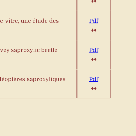
♦♦
e-vitre, une étude des
Pdf
♦♦
vey saproxylic beetle
Pdf
♦♦
oléoptères saproxyliques
Pdf
♦♦