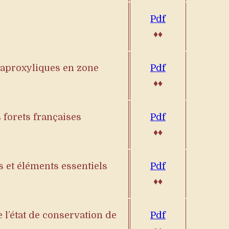
Pdf
♦♦
 saproxyliques en zone
Pdf
♦♦
 forets françaises
Pdf
♦♦
 et éléments essentiels
Pdf
♦♦
 l’état de conservation de
Pdf