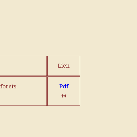
Lien
forets
Pdf
♦♦