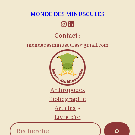
MONDE DES MINUSCULES
Instagram
LinkedIn
Contact :
mondedesminuscules@gmail.com
Arthropodex
Bibliographie
Articles
Livre d’or
R