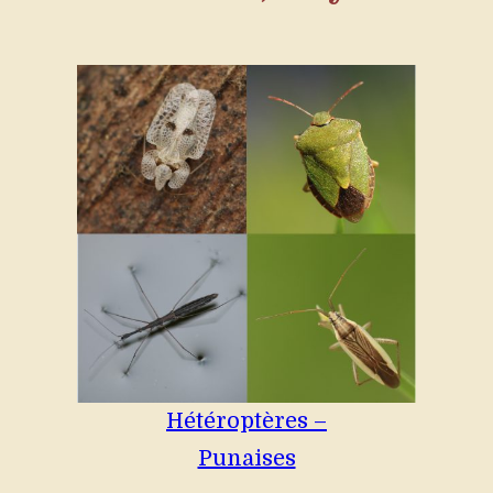
Hétéroptères –
Punaises