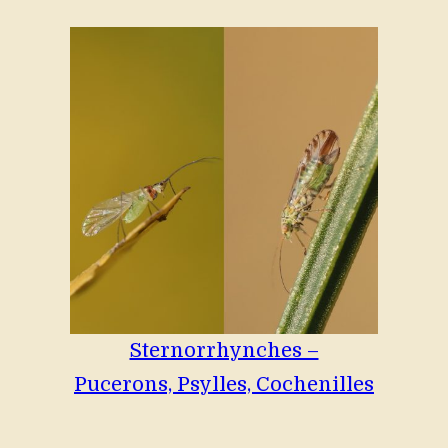
Sternorrhynches –
Pucerons, Psylles, Cochenilles