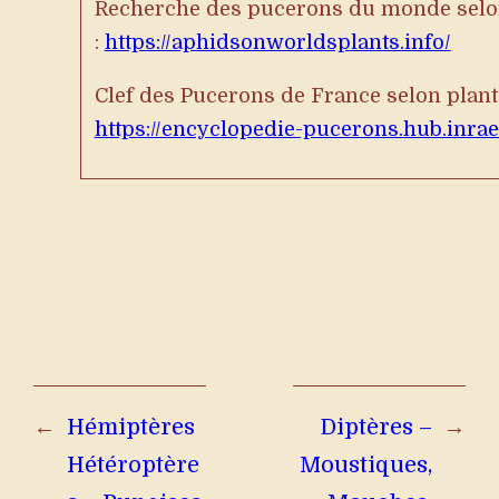
Recherche des pucerons du monde selon
:
https://aphidsonworldsplants.info/
Clef des Pucerons de France selon plante
https://encyclopedie-pucerons.hub.inrae.
←
Hémiptères
Diptères –
→
Hétéroptère
Moustiques,