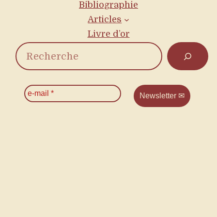
Bibliographie
Articles
Livre d’or
R
e
c
e
-
h
m
a
e
i
l
r
*
c
h
e