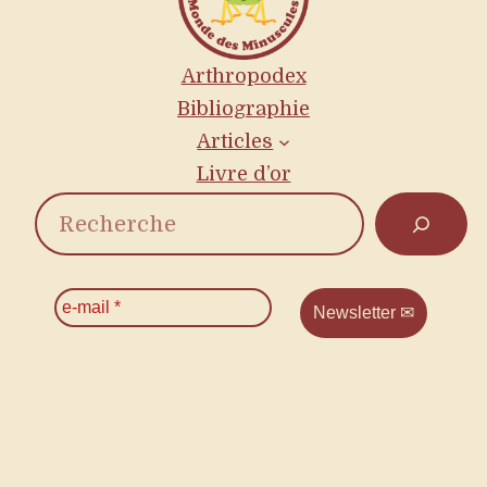
Arthropodex
Bibliographie
Articles
Livre d’or
R
e
c
e
-
h
m
a
e
i
l
r
*
c
h