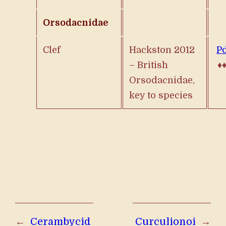
Orsodacnidae
Clef
Hackston 2012
P
– British
♦
Orsodacnidae,
key to species
←
Cerambycid
Curculionoi
→