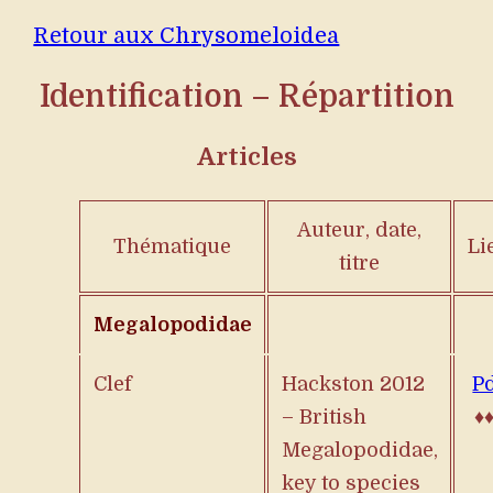
Retour aux Chrysomeloidea
Identification – Répartition
Articles
Auteur, date,
Thématique
Li
titre
Megalopodidae
Clef
Hackston 2012
P
– British
♦
Megalopodidae,
key to species