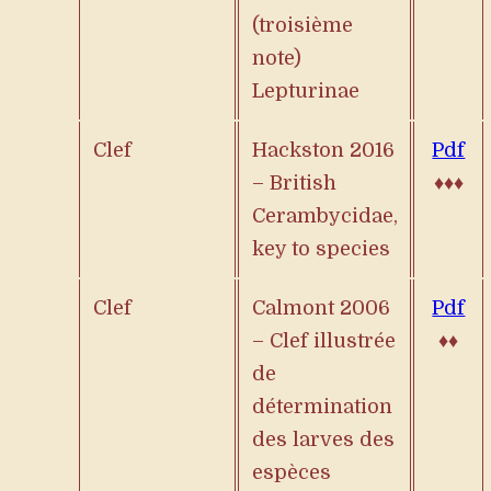
(troisième
note)
Lepturinae
Clef
Hackston 2016
Pdf
– British
♦♦♦
Cerambycidae,
key to species
Clef
Calmont 2006
Pdf
– Clef illustrée
♦♦
de
détermination
des larves des
espèces