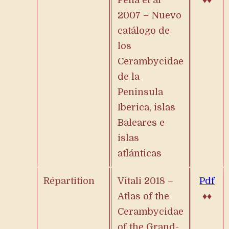
Pena et al
♦♦
2007 – Nuevo
catálogo de
los
Cerambycidae
de la
Peninsula
Iberica, islas
Baleares e
islas
atlánticas
Répartition
Vitali 2018 –
Pdf
Atlas of the
♦♦
Cerambycidae
of the Grand-