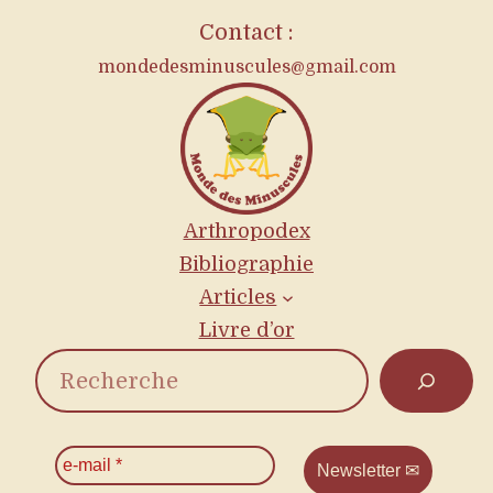
Contact :
mondedesminuscules@gmail.com
Arthropodex
Bibliographie
Articles
Livre d’or
R
e
c
e
-
h
m