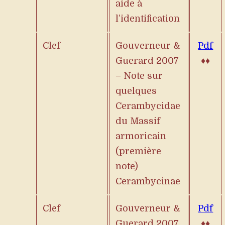
aide à
l’identification
Clef
Gouverneur &
Pdf
Guerard 2007
♦♦
– Note sur
quelques
Cerambycidae
du Massif
armoricain
(première
note)
Cerambycinae
Clef
Gouverneur &
Pdf
Guerard 2007
♦♦